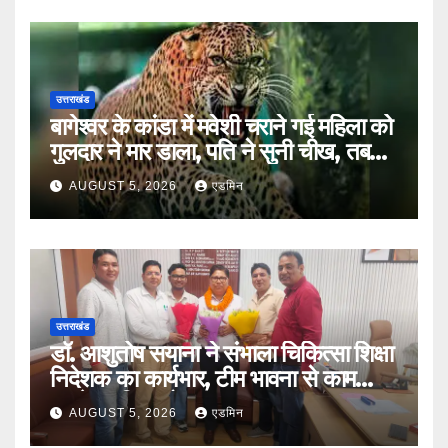
उत्तराखंड
बागेश्वर के कांडा में मवेशी चराने गई महिला को
गुलदार ने मार डाला, पति ने सुनी चीख, तब
तक भाग गया हमलावर
AUGUST 5, 2026
एडमिन
उत्तराखंड
डॉ. आशुतोष सयाना ने संभाला चिकित्सा शिक्षा
निदेशक का कार्यभार, टीम भावना से काम
करने पर दिया जोर
AUGUST 5, 2026
एडमिन