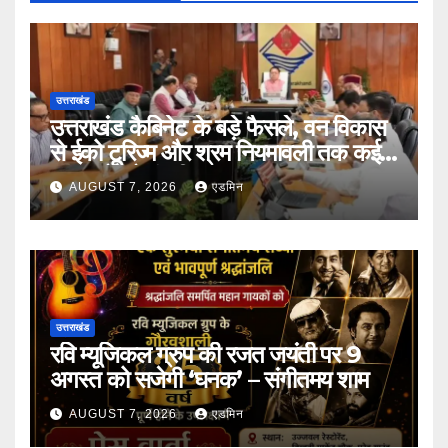
उत्तराखंड
उत्तराखंड कैबिनेट के बड़े फैसले, वन विकास
से ईको टूरिज्म और श्रम नियमावली तक कई
प्रस्तावों को मंजूरी
AUGUST 7, 2026
एडमिन
उत्तराखंड
रवि म्यूजिकल ग्रुप की रजत जयंती पर 9
अगस्त को सजेगी ‘घनक’ – संगीतमय शाम
AUGUST 7, 2026
एडमिन