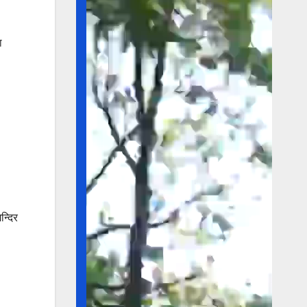
ा
न्दिर