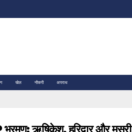
ंग
खेल
नौकरी
अपराध
P भ्रमण: ऋषिकेश, हरिद्वार और मसूरी