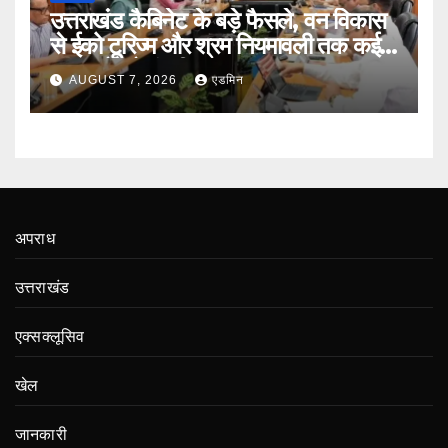
उत्तराखंड कैबिनेट के बड़े फैसले, वन विकास
से ईको टूरिज्म और श्रम नियमावली तक कई
प्रस्तावों को मंजूरी
AUGUST 7, 2026
एडमिन
अपराध
उत्तराखंड
एक्सक्लूसिव
खेल
जानकारी