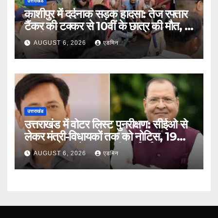
उत्तराखंड
काशीपुर में दर्दनाक सड़क हादसा: तेज रफ्तार
टैंकर की टक्कर से 10वीं के छात्र की मौत, दो
साथी गंभीर घायल
AUGUST 6, 2026
एडमिन
उत्तराखंड
उत्तराखंड में वोटर लिस्ट पुनरीक्षण: सीईओ से
लेकर मंत्री-विधायकों तक को नोटिस, 19
लाख मतदाताओं तक पहुंची कार्रवाई
AUGUST 6, 2026
एडमिन