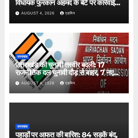
विधायक फुरकान अहमद के बेटे पर कार्रवाई
की मांग तेज
AUGUST 4, 2026
एडमिन
उत्तराखंड
उत्तराखंड की चुनावी तस्वीर बदली: 17
राजनीतिक दल चुनावी दौड़ से बाहर, 7 नए
दलों ने किया आवेदन
AUGUST 4, 2026
एडमिन
उत्तराखंड
पहाड़ों पर आफत की बारिश: 84 सड़कें बंद,