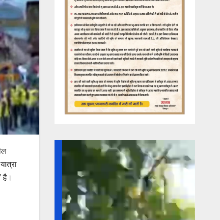
रील
यात्रा
” है।