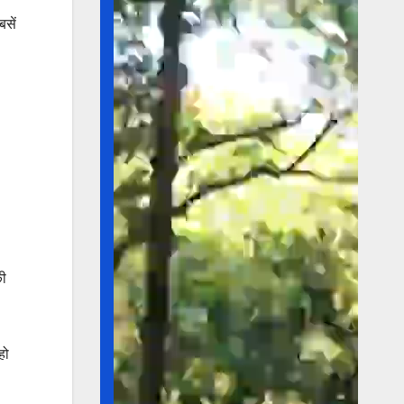
बसें
की
हो