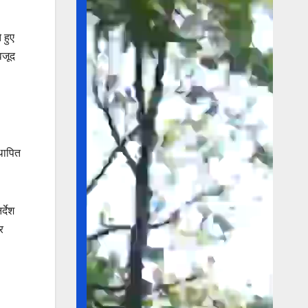
 हुए
वजूद
थापित
्देश
र