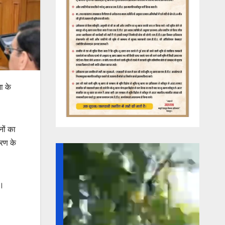
ा के
नों का
करण के
ई।