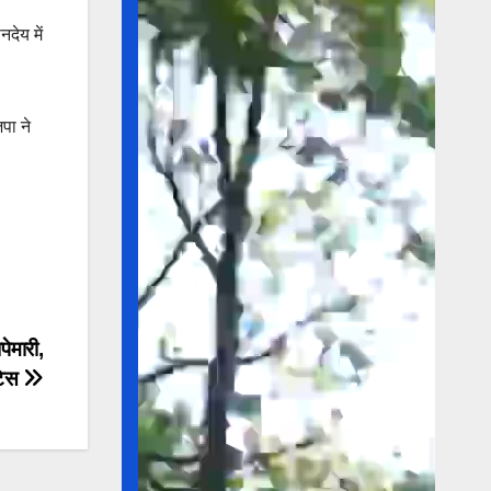
देय में
पा ने
पेमारी,
टिस