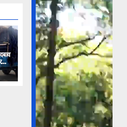
 दबाव
र