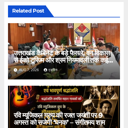
Related Post
उत्तराखंड कैबिनेट के बड़े फैसले, वन विकास
से ईको टूरिज्म और श्रम नियमावली तक कई
प्रस्तावों को मंजूरी
AUG 7, 2026
एडमिन
रवि म्यूजिकल ग्रुप की रजत जयंती पर 9
अगस्त को सजेगी ‘घनक’ – संगीतमय शाम