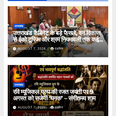
उत्तराखंड
उत्तराखंड कैबिनेट के बड़े फैसले, वन विकास
से ईको टूरिज्म और श्रम नियमावली तक कई
प्रस्तावों को मंजूरी
AUGUST 7, 2026
एडमिन
उत्तराखंड
रवि म्यूजिकल ग्रुप की रजत जयंती पर 9
अगस्त को सजेगी ‘घनक’ – संगीतमय शाम
AUGUST 7, 2026
एडमिन