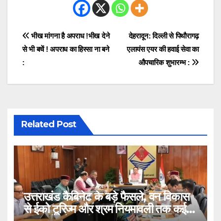
Post
भीख मांगना है अपराध !भीख देने
देहरादून: दिल्ली से पिथौरागढ़
से भी बचें ! अपराध का हिस्सा ना बने
एलायंस एयर की हवाई सेवा का
navigation
:
औपचारिक शुभारम्भ :
Related Post
उत्तराखंड कैबिनेट के बड़े फैसले, वन विकास
से ईको टूरिज्म और श्रम नियमावली तक कई