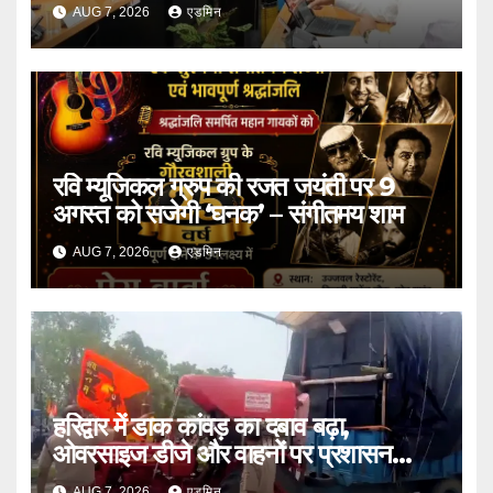
प्रस्तावों को मंजूरी
AUG 7, 2026
एडमिन
रवि म्यूजिकल ग्रुप की रजत जयंती पर 9
अगस्त को सजेगी ‘घनक’ – संगीतमय शाम
AUG 7, 2026
एडमिन
हरिद्वार में डाक कांवड़ का दबाव बढ़ा,
ओवरसाइज डीजे और वाहनों पर प्रशासन
सख्त
AUG 7, 2026
एडमिन