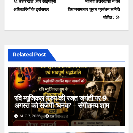
Post
उत्तराखंड :चार आईपीएस
भाजपा उत्तरकाशी ने की
अधिकारियों के ट्रांसफर
विधानसभावार चुनाव प्रबंधन समिति
navigation
घोषित :
Related Post
रवि म्यूजिकल ग्रुप की रजत जयंती पर 9
अगस्त को सजेगी ‘घनक’ – संगीतमय शाम
AUG 7, 2026
एडमिन