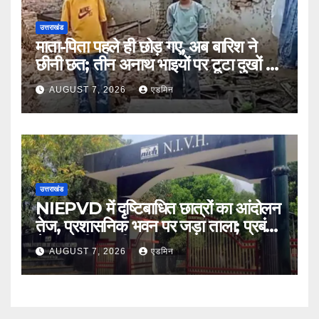
उत्तराखंड
माता-पिता पहले ही छोड़ गए, अब बारिश ने
छीनी छत; तीन अनाथ भाइयों पर टूटा दुखों का
पहाड़
AUGUST 7, 2026
एडमिन
उत्तराखंड
NIEPVD में दृष्टिबाधित छात्रों का आंदोलन
तेज, प्रशासनिक भवन पर जड़ा ताला; प्रबंधन
ने शुरू की बातचीत
AUGUST 7, 2026
एडमिन