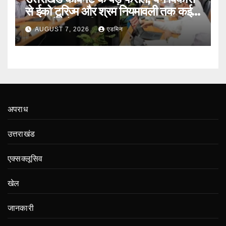
से ईको टूरिज्म और श्रम नियमावली तक कई
प्रस्तावों को मंजूरी
AUGUST 7, 2026
एडमिन
अपराध
उत्तराखंड
एक्सक्लूसिव
खेल
जानकारी