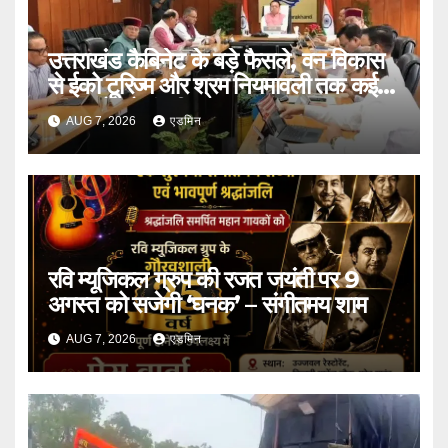
उत्तराखंड कैबिनेट के बड़े फैसले, वन विकास
से ईको टूरिज्म और श्रम नियमावली तक कई
प्रस्तावों को मंजूरी
AUG 7, 2026
एडमिन
रवि म्यूजिकल ग्रुप की रजत जयंती पर 9
अगस्त को सजेगी ‘घनक’ – संगीतमय शाम
AUG 7, 2026
एडमिन