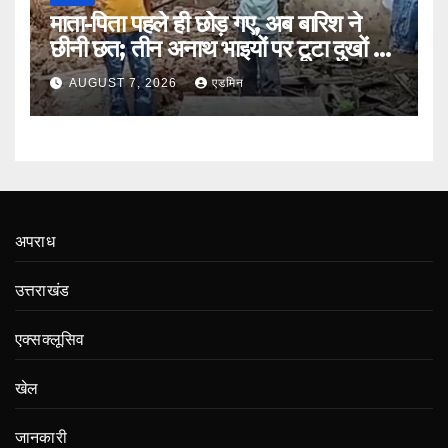
माता-पिता पहले ही छोड़ गए, अब बारिश ने
छीनी छत; तीन अनाथ भाइयों पर टूटा दुखों का
पहाड़
AUGUST 7, 2026
एडमिन
अपराध
उत्तराखंड
एक्सक्लूसिव
खेल
जानकारी