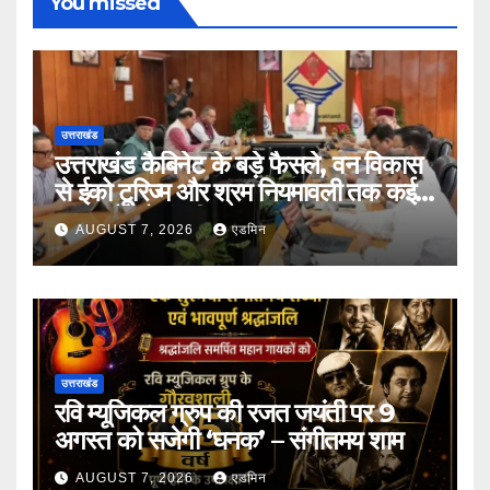
You missed
उत्तराखंड
उत्तराखंड कैबिनेट के बड़े फैसले, वन विकास
से ईको टूरिज्म और श्रम नियमावली तक कई
प्रस्तावों को मंजूरी
AUGUST 7, 2026
एडमिन
उत्तराखंड
रवि म्यूजिकल ग्रुप की रजत जयंती पर 9
अगस्त को सजेगी ‘घनक’ – संगीतमय शाम
AUGUST 7, 2026
एडमिन