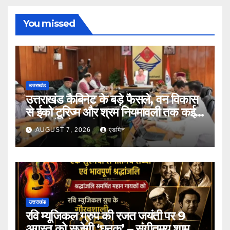
You missed
उत्तराखंड
उत्तराखंड कैबिनेट के बड़े फैसले, वन विकास
से ईको टूरिज्म और श्रम नियमावली तक कई
प्रस्तावों को मंजूरी
AUGUST 7, 2026
एडमिन
उत्तराखंड
रवि म्यूजिकल ग्रुप की रजत जयंती पर 9
अगस्त को सजेगी ‘घनक’ – संगीतमय शाम