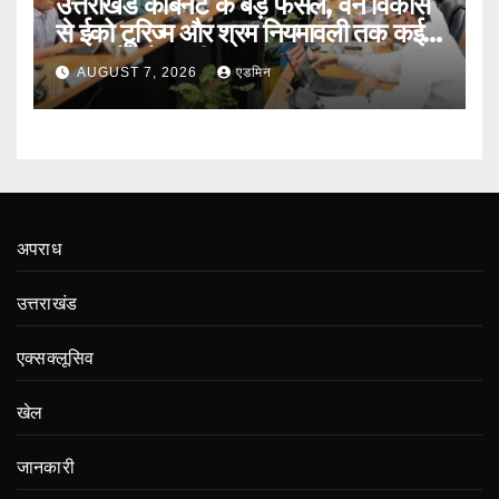
उत्तराखंड कैबिनेट के बड़े फैसले, वन विकास
से ईको टूरिज्म और श्रम नियमावली तक कई
प्रस्तावों को मंजूरी
AUGUST 7, 2026
एडमिन
अपराध
उत्तराखंड
एक्सक्लूसिव
खेल
जानकारी