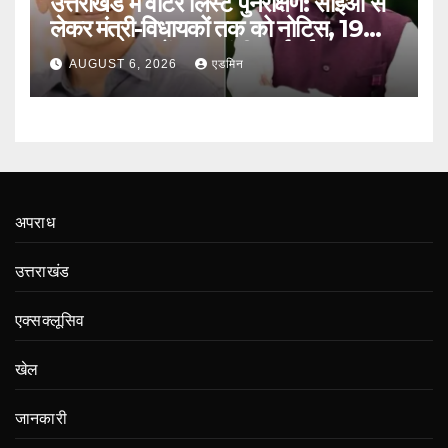
उत्तराखंड में वोटर लिस्ट पुनरीक्षण: सीईओ से
लेकर मंत्री-विधायकों तक को नोटिस, 19
लाख मतदाताओं तक पहुंची कार्रवाई
AUGUST 6, 2026
एडमिन
अपराध
उत्तराखंड
एक्सक्लूसिव
खेल
जानकारी