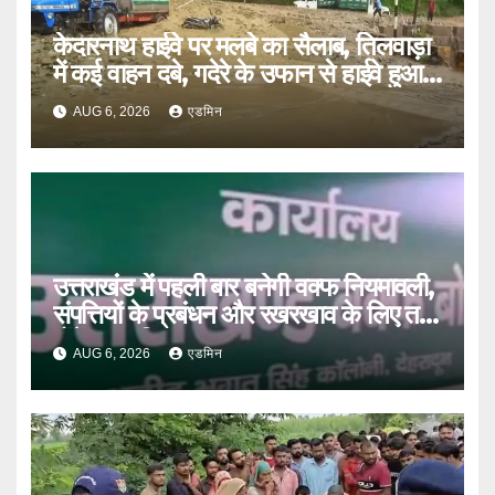
केदारनाथ हाईवे पर मलबे का सैलाब, तिलवाड़ा
में कई वाहन दबे, गदेरे के उफान से हाईवे हुआ
बंद
AUG 6, 2026
एडमिन
उत्तराखंड में पहली बार बनेगी वक्फ नियमावली,
संपत्तियों के प्रबंधन और रखरखाव के लिए तय
होंगे स्पष्ट नियम
AUG 6, 2026
एडमिन