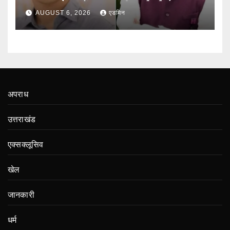
लाख मतदाताओं तक पहुंची कार्रवाई
AUGUST 6, 2026
एडमिन
अपराध
उत्तराखंड
एक्सक्लूसिव
खेल
जानकारी
धर्म