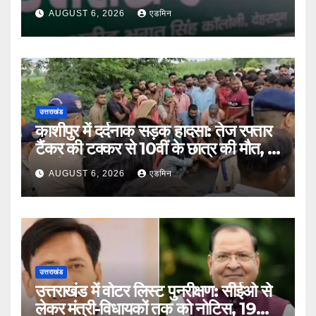
होंगे स्पष्ट नियम
AUGUST 6, 2026
एडमिन
उत्तराखंड
काशीपुर में दर्दनाक सड़क हादसा: तेज रफ्तार
टैंकर की टक्कर से 10वीं के छात्र की मौत, दो
साथी गंभीर घायल
AUGUST 6, 2026
एडमिन
उत्तराखंड
उत्तराखंड में वोटर लिस्ट पुनरीक्षण: सीईओ से
लेकर मंत्री-विधायकों तक को नोटिस, 19