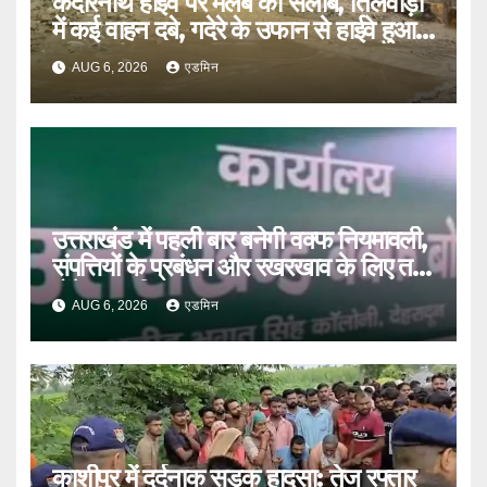
केदारनाथ हाईवे पर मलबे का सैलाब, तिलवाड़ा
में कई वाहन दबे, गदेरे के उफान से हाईवे हुआ
बंद
AUG 6, 2026
एडमिन
उत्तराखंड में पहली बार बनेगी वक्फ नियमावली,
संपत्तियों के प्रबंधन और रखरखाव के लिए तय
होंगे स्पष्ट नियम
AUG 6, 2026
एडमिन
काशीपुर में दर्दनाक सड़क हादसा: तेज रफ्तार