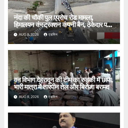
नंदा की चौकी पुल एप्रोच रोड मामला,
हिमालयन कंस्ट्रक्शन कंपनी बैन, ठेकेदार पर
भी एक्शन
AUG 8, 2026
एडमिन
वन विभाग देहरादून की टीम का रुड़की में छापा,
भारी मात्रा में तारपीन तेल और बिरोजा बरामद
AUG 8, 2026
एडमिन