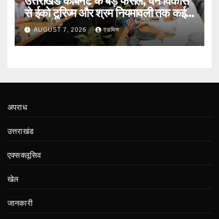
उत्तराखंड कैबिनेट के बड़े फैसले, वन विकास
से ईको टूरिज्म और श्रम नियमावली तक कई
प्रस्तावों को मंजूरी
AUGUST 7, 2026
एडमिन
अपराध
उत्तराखंड
एक्सक्लूसिव
खेल
जानकारी