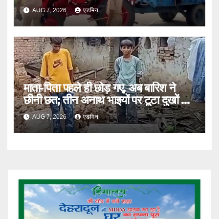
सख्त
AUG 7, 2026
एडमिन
माता-पिता पहले ही छोड़ गए, अब बारिश ने
छीनी छत; तीन अनाथ भाइयों पर टूटा दुखों का
पहाड़
AUG 7, 2026
एडमिन