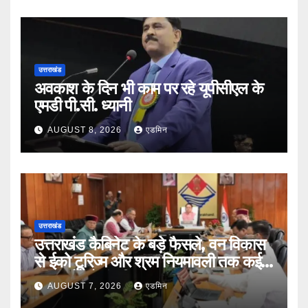
उत्तराखंड
अवकाश के दिन भी काम पर रहे यूपीसीएल के
एमडी पी.सी. ध्यानी
AUGUST 8, 2026
एडमिन
उत्तराखंड
उत्तराखंड कैबिनेट के बड़े फैसले, वन विकास
से ईको टूरिज्म और श्रम नियमावली तक कई
प्रस्तावों को मंजूरी
AUGUST 7, 2026
एडमिन