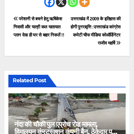
Post
परेशानी से बचने हेतु ऋषिकेश
उत्तराखंड में 2009 के इतिहास की
निवासी और यात्री कल यातायात
होगी पुनरावृत्ति :उत्तराखंड कांग्रेस
navigation
प्लान देख ही घर से बाहर निकलें !!
कमेटी चीफ मीडिया कोऑर्डिनेटर
राजीव महर्षि
Related Post
नंदा की चौकी पुल एप्रोच रोड मामला,
हिमालयन कंस्ट्रक्शन कंपनी बैन, ठेकेदार पर