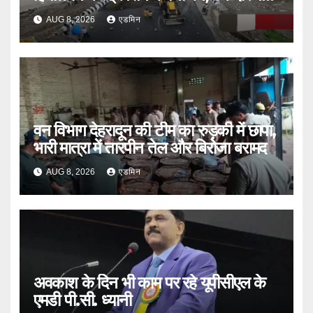
भी एक्शन
AUG 8, 2026
एडमिन
वन विभाग देहरादून की टीम का रुड़की में छापा,
भारी मात्रा में तारपीन तेल और बिरोजा बरामद
AUG 8, 2026
एडमिन
अवकाश के दिन भी काम पर रहे यूपीसीएल के
एमडी पी.सी. ध्यानी