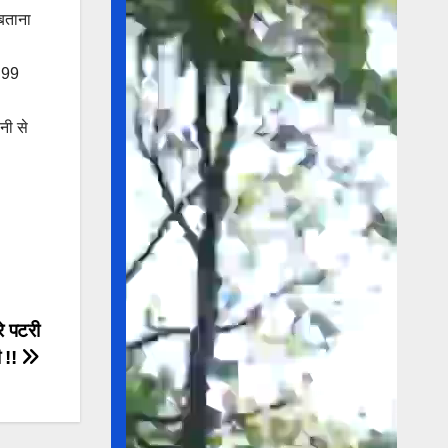
बताना
े 99
नी से
रे पटरी
ी !!