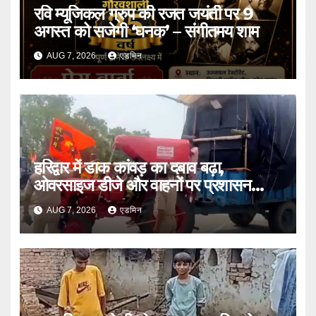
रवि म्यूजिकल ग्रुप की रजत जयंती पर 9
अगस्त को सजेगी ‘घनक’ – संगीतमय शाम
AUG 7, 2026
एडमिन
हरिद्वार में डाक कांवड़ का दबाव बढ़ा,
ओवरसाइज डीजे और वाहनों पर प्रशासन
सख्त
AUG 7, 2026
एडमिन