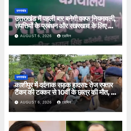
उत्तराखंड
उत्तराखंड में पहली बार बनेगी वक्फ नियमावली,
संपत्तियों के प्रबंधन और रखरखाव के लिए तय
होंगे स्पष्ट नियम
AUGUST 6, 2026
एडमिन
उत्तराखंड
काशीपुर में दर्दनाक सड़क हादसा: तेज रफ्तार
टैंकर की टक्कर से 10वीं के छात्र की मौत, दो
साथी गंभीर घायल
AUGUST 6, 2026
एडमिन