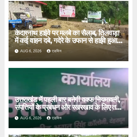
केदारनाथ हाईवे पर मलबे का सैलाब, तिलवाड़ा
में कई वाहन दबे, गदेरे के उफान से हाईवे हुआ
बंद
AUG 6, 2026
एडमिन
उत्तराखंड में पहली बार बनेगी वक्फ नियमावली,
संपत्तियों के प्रबंधन और रखरखाव के लिए तय
होंगे स्पष्ट नियम
AUG 6, 2026
एडमिन