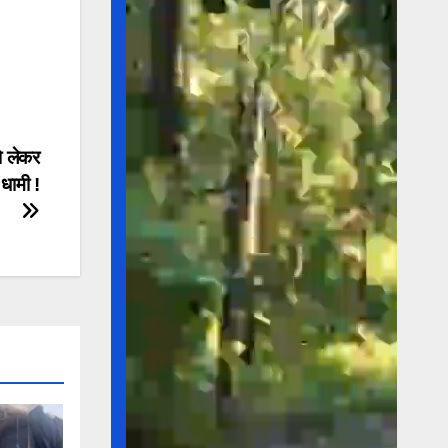
को लेकर
 धामी !