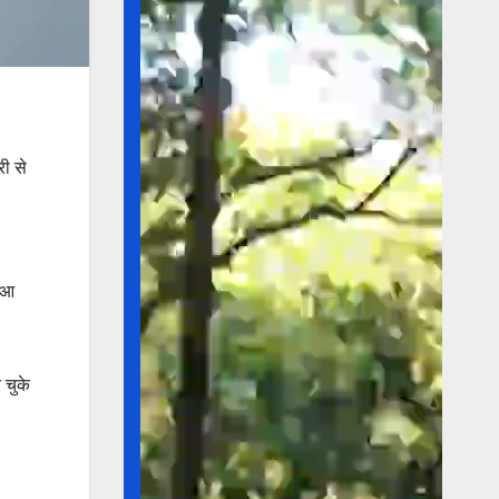
री से
र आ
 चुके