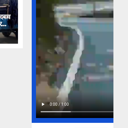
 दबाव
र