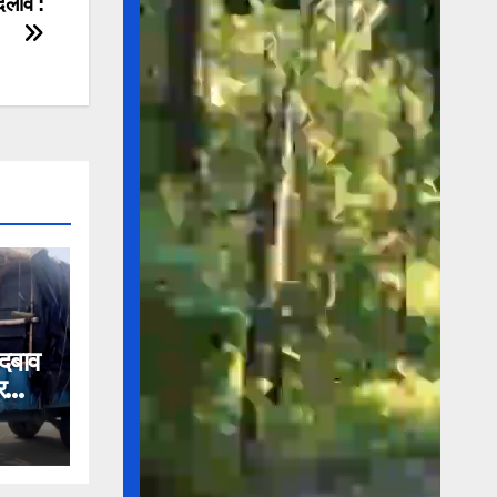
दलाव :
 दबाव
र