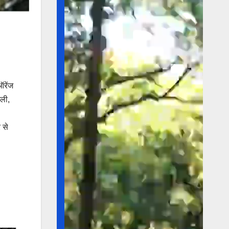
ऑरेंज
ोली,
 से