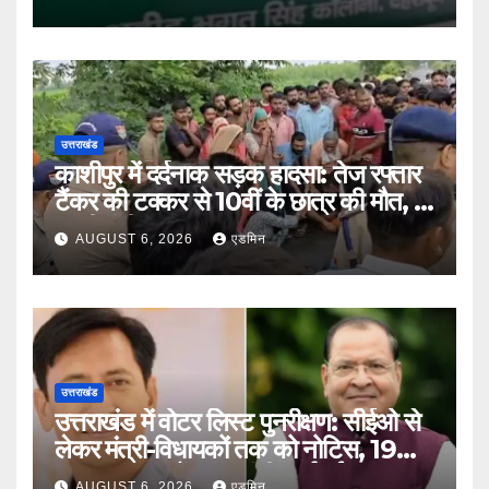
उत्तराखंड
काशीपुर में दर्दनाक सड़क हादसा: तेज रफ्तार
टैंकर की टक्कर से 10वीं के छात्र की मौत, दो
साथी गंभीर घायल
AUGUST 6, 2026
एडमिन
उत्तराखंड
उत्तराखंड में वोटर लिस्ट पुनरीक्षण: सीईओ से
लेकर मंत्री-विधायकों तक को नोटिस, 19
लाख मतदाताओं तक पहुंची कार्रवाई
AUGUST 6, 2026
एडमिन