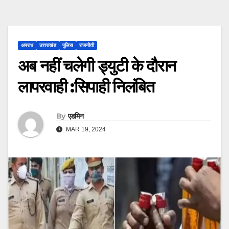
अपराध
उत्तराखंड
पुलिस
राजनीती
अब नहीं चलेगी ड्युटी के दौरान
लापरवाही :सिपाही निलंबित
By
एडमिन
MAR 19, 2024