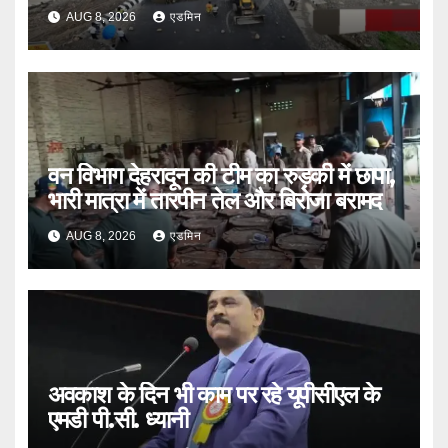
भी एक्शन
AUG 8, 2026
एडमिन
वन विभाग देहरादून की टीम का रुड़की में छापा,
भारी मात्रा में तारपीन तेल और बिरोजा बरामद
AUG 8, 2026
एडमिन
अवकाश के दिन भी काम पर रहे यूपीसीएल के
एमडी पी.सी. ध्यानी