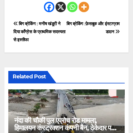
Post
बिग ब्रेकिंग : मनीष खंडूरी ने
बिग ब्रेकिंग :फ़ेसबुक और इंस्टाग्राम
दिया कॉंग्रेस के प्राथमिक सदस्यता
डाउन
navigation
से इस्तीफा
Related Post
नंदा की चौकी पुल एप्रोच रोड मामला,
हिमालयन कंस्ट्रक्शन कंपनी बैन, ठेकेदार पर