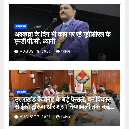
उत्तराखंड
अवकाश के दिन भी काम पर रहे यूपीसीएल के
एमडी पी.सी. ध्यानी
AUGUST 8, 2026
एडमिन
उत्तराखंड
उत्तराखंड कैबिनेट के बड़े फैसले, वन विकास
से ईको टूरिज्म और श्रम नियमावली तक कई
प्रस्तावों को मंजूरी
AUGUST 7, 2026
एडमिन