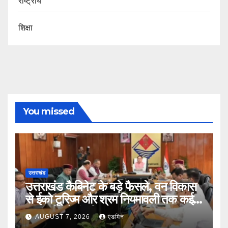
राष्ट्रीय
शिक्षा
You missed
उत्तराखंड
उत्तराखंड कैबिनेट के बड़े फैसले, वन विकास
से ईको टूरिज्म और श्रम नियमावली तक कई
प्रस्तावों को मंजूरी
AUGUST 7, 2026
एडमिन