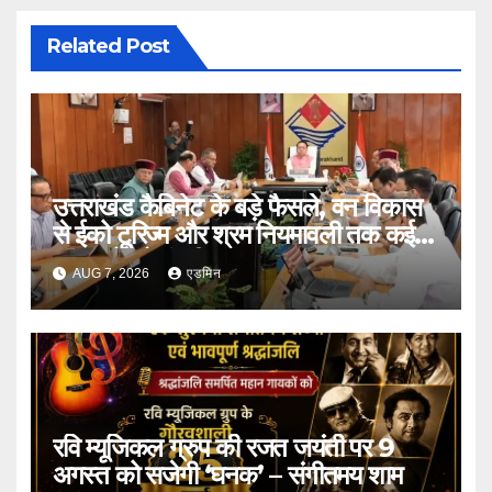
Related Post
उत्तराखंड कैबिनेट के बड़े फैसले, वन विकास
से ईको टूरिज्म और श्रम नियमावली तक कई
प्रस्तावों को मंजूरी
AUG 7, 2026
एडमिन
रवि म्यूजिकल ग्रुप की रजत जयंती पर 9
अगस्त को सजेगी ‘घनक’ – संगीतमय शाम