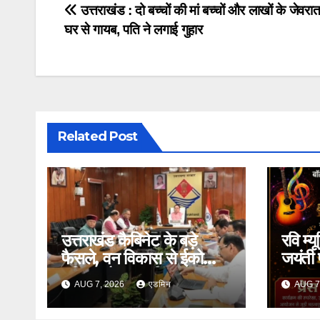
Post
उत्तराखंड : दो बच्चों की मां बच्चों और लाखों के जेवर
घर से गायब, पति ने लगाई गुहार
navigation
Related Post
उत्तराखंड कैबिनेट के बड़े
रवि म्
फैसले, वन विकास से ईको
जयंती
टूरिज्म और श्रम नियमावली
‘घनक’
AUG 7, 2026
एडमिन
AUG 7
तक कई प्रस्तावों को मंजूरी