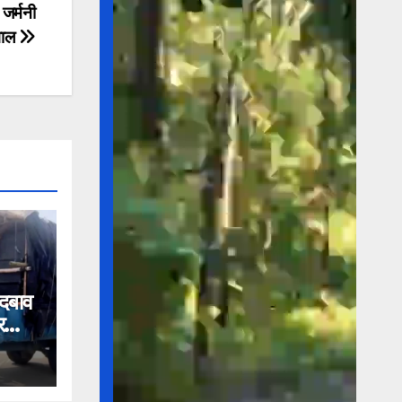
 जर्मनी
सवाल
 दबाव
र