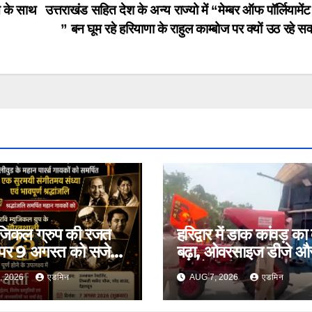
ात के साथ
उत्तराखंड सहित देश के अन्य राज्यो में “मेम्बर ऑफ पॉर्लियामेंट
” बन घूम रहे हरियाणा के राहुल काम्बोज पर क्यों उठ रहे 
यूजिकल ग्रुप की रजत
हरिद्वार में डाक कांवड़ का
 पर 9 अगस्त को सजेगी
बढ़ा, ओवरसाइज डीजे औ
 – संगीतमय शाम
वाहनों पर प्रशासन सख्त
, 2026
एडमिन
AUG 7, 2026
एडमिन