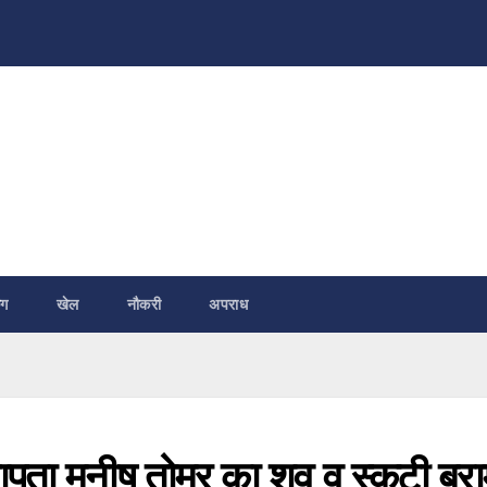
ंग
खेल
नौकरी
अपराध
पता मनीष तोमर का शव व स्कूटी बर