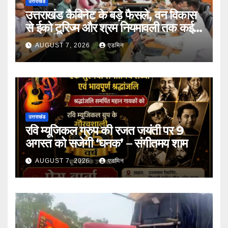
उत्तराखंड
उत्तराखंड कैबिनेट के बड़े फैसले, वन विकास
से ईको टूरिज्म और श्रम नियमावली तक कई
प्रस्तावों को मंजूरी
AUGUST 7, 2026
एडमिन
उत्तराखंड
रवि म्यूजिकल ग्रुप की रजत जयंती पर 9
अगस्त को सजेगी ‘घनक’ – संगीतमय शाम
AUGUST 7, 2026
एडमिन