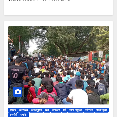
अपराध
उत्तराखंड
एक्सक्लूसिव
खेल
जानकारी
धर्म
नवीन नियुक्ति
मनोरंजन
महिला सुरक्षा
राजनीती
राष्ट्रीय