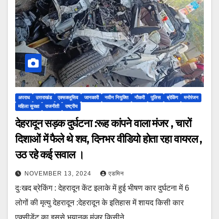
अपराध
उत्तराखंड
एक्सक्लूसिव
जानकारी
नवीन नियुक्ति
नौकरी
पुलिस
ब्रेकिंग
मनोरंजन
महिला सुरक्षा
राजनीती
राष्ट्रीय
देहरादून सड़क दुर्घटना :रूह कांपने वाला मंजर , चारों
दिशाओं में फैले थे शव, दिनभर वीडियो होता रहा वायरल ,
उठ रहे कई सवाल ।
NOVEMBER 13, 2024
एडमिन
दुःखद ब्रेकिंग : देहरादून केंट इलाके में हुई भीषण कार दुर्घटना में 6
लोगों की मृत्यु देहरादून :देहरादून के इतिहास में शायद किसी कार
एक्सीडेंट का इससे भयानक मंजर किसीने…