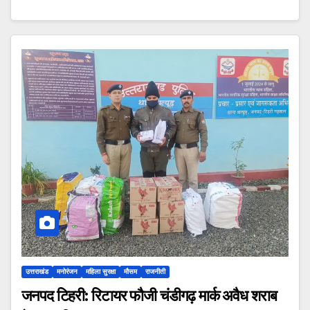
उत्तराखंड
मनोरंजन
महिला सुरक्षा
मौसम
राजनीती
जनपद टिहरी: रिटायर फौजी चंडीगढ़ मार्क अवैध शराब