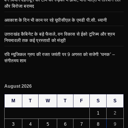
और बिरोजा बरामद
अवकाश के दिन भी काम पर रहे यूपीसीएल के एमडी पी.सी. ध्यानी
उत्तराखंड कैबिनेट के बड़े फैसले, वन विकास से ईको टूरिज्म और श्रम
नियमावली तक कई प्रस्तावों को मंजूरी
रवि म्यूजिकल ग्रुप की रजत जयंती पर 9 अगस्त को सजेगी ‘घनक’ –
संगीतमय शाम
August 2026
M
T
W
T
F
S
S
1
2
3
4
5
6
7
8
9