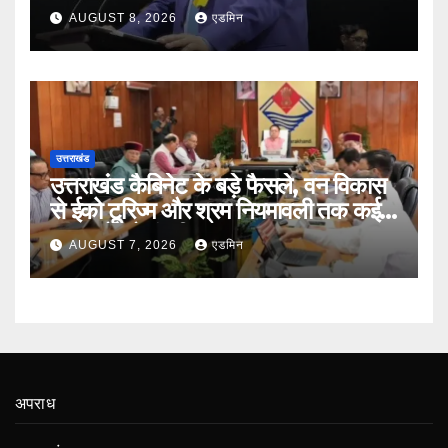
AUGUST 8, 2026
एडमिन
उत्तराखंड
उत्तराखंड कैबिनेट के बड़े फैसले, वन विकास
से ईको टूरिज्म और श्रम नियमावली तक कई
प्रस्तावों को मंजूरी
AUGUST 7, 2026
एडमिन
अपराध