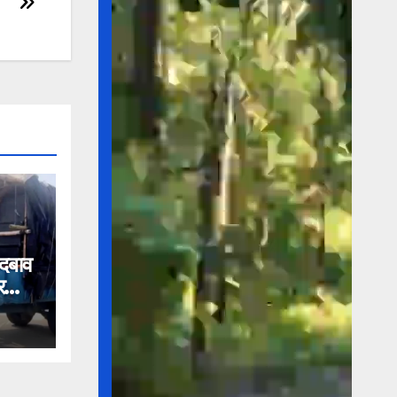
 दबाव
र