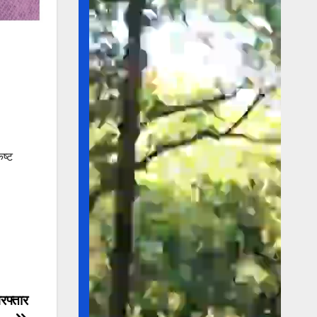
।
कष्ट
रफ्तार