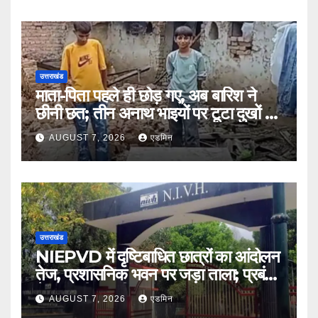
उत्तराखंड
माता-पिता पहले ही छोड़ गए, अब बारिश ने
छीनी छत; तीन अनाथ भाइयों पर टूटा दुखों का
पहाड़
AUGUST 7, 2026
एडमिन
उत्तराखंड
NIEPVD में दृष्टिबाधित छात्रों का आंदोलन
तेज, प्रशासनिक भवन पर जड़ा ताला; प्रबंधन
ने शुरू की बातचीत
AUGUST 7, 2026
एडमिन