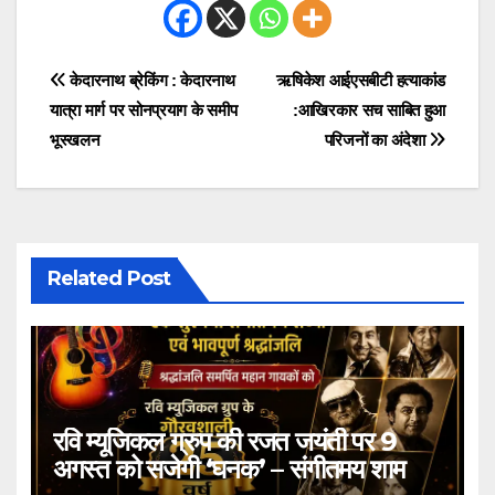
Post
केदारनाथ ब्रेकिंग : केदारनाथ
ऋषिकेश आईएसबीटी हत्याकांड
यात्रा मार्ग पर सोनप्रयाग के समीप
:आखिरकार सच साबित हुआ
navigation
भूस्खलन
परिजनों का अंदेशा
Related Post
रवि म्यूजिकल ग्रुप की रजत जयंती पर 9
अगस्त को सजेगी ‘घनक’ – संगीतमय शाम