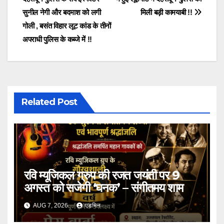
navigation
सुनील नेगी और बदमाश को लगी
मिली बड़ी कामयाबी !!
गोली , बसंत विहार लूट कांड के तीनों
अपराधी पुलिस के कब्जे में !!
Related Post
रवि म्यूजिकल ग्रुप की रजत जयंती पर 9
अगस्त को सजेगी ‘घनक’ – संगीतमय शाम
AUG 7, 2026
एडमिन