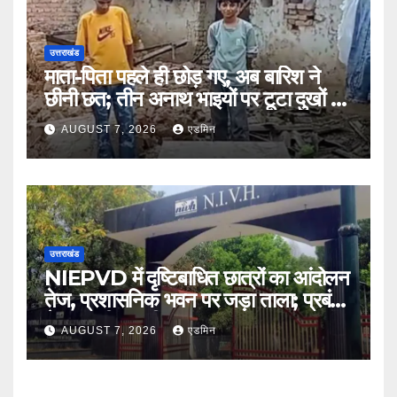
उत्तराखंड
माता-पिता पहले ही छोड़ गए, अब बारिश ने
छीनी छत; तीन अनाथ भाइयों पर टूटा दुखों का
पहाड़
AUGUST 7, 2026
एडमिन
उत्तराखंड
NIEPVD में दृष्टिबाधित छात्रों का आंदोलन
तेज, प्रशासनिक भवन पर जड़ा ताला; प्रबंधन
ने शुरू की बातचीत
AUGUST 7, 2026
एडमिन