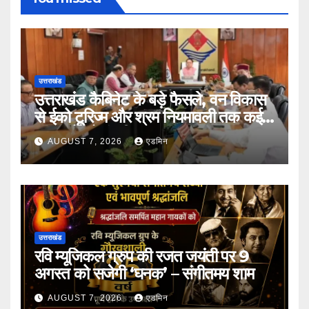
उत्तराखंड
उत्तराखंड कैबिनेट के बड़े फैसले, वन विकास
से ईको टूरिज्म और श्रम नियमावली तक कई
प्रस्तावों को मंजूरी
AUGUST 7, 2026
एडमिन
उत्तराखंड
रवि म्यूजिकल ग्रुप की रजत जयंती पर 9
अगस्त को सजेगी ‘घनक’ – संगीतमय शाम
AUGUST 7, 2026
एडमिन