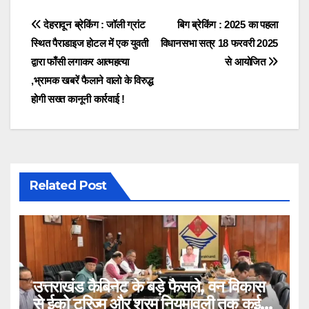
Post
देहरादून ब्रेकिंग : जॉली ग्रांट
बिग ब्रेकिंग : 2025 का पहला
स्थित पैराडाइज होटल में एक युवती
विधानसभा सत्र 18 फरवरी 2025
navigation
द्वारा फाँसी लगाकर आत्महत्या
से आयोजित
,भ्रामक खबरें फैलाने वालो के विरुद्ध
होगी सख्त कानूनी कार्रवाई !
Related Post
उत्तराखंड कैबिनेट के बड़े फैसले, वन विकास
से ईको टूरिज्म और श्रम नियमावली तक कई