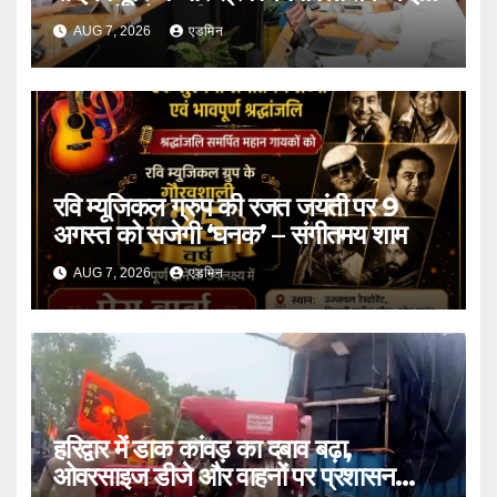
प्रस्तावों को मंजूरी
AUG 7, 2026
एडमिन
रवि म्यूजिकल ग्रुप की रजत जयंती पर 9
अगस्त को सजेगी ‘घनक’ – संगीतमय शाम
AUG 7, 2026
एडमिन
हरिद्वार में डाक कांवड़ का दबाव बढ़ा,
ओवरसाइज डीजे और वाहनों पर प्रशासन