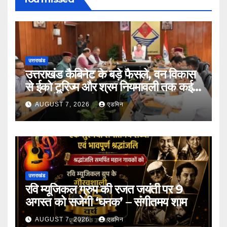
उत्तराखंड
उत्तराखंड कैबिनेट के बड़े फैसले, वन विकास
से ईको टूरिज्म और श्रम नियमावली तक कई
प्रस्तावों को मंजूरी
AUGUST 7, 2026
एडमिन
उत्तराखंड
रवि म्यूजिकल ग्रुप की रजत जयंती पर 9
अगस्त को सजेगी ‘घनक’ – संगीतमय शाम
AUGUST 7, 2026
एडमिन