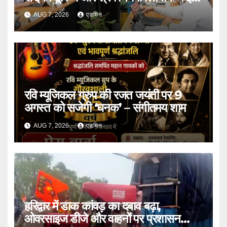
प्रस्तावों को मंजूरी
AUG 7, 2026
एडमिन
रवि म्यूजिकल ग्रुप की रजत जयंती पर 9
अगस्त को सजेगी ‘घनक’ – संगीतमय शाम
AUG 7, 2026
एडमिन
हरिद्वार में डाक कांवड़ का दबाव बढ़ा,
ओवरसाइज डीजे और वाहनों पर प्रशासन