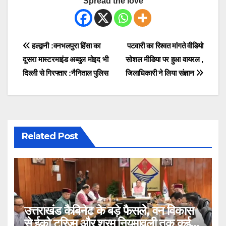
Spread the love
Post
हल्द्वानी :वनभलपुरा हिंसा का
पटवारी का रिश्वत मांगते वीडियो
दूसरा मास्टरमाइंड अब्दुल मोइद भी
सोशल मीडिया पर हुआ वायरल ,
navigation
दिल्ली से गिरफ्तार :नैनिताल पुलिस
जिलाधिकारी ने लिया संज्ञान
Related Post
उत्तराखंड कैबिनेट के बड़े फैसले, वन विकास
से ईको टूरिज्म और श्रम नियमावली तक कई