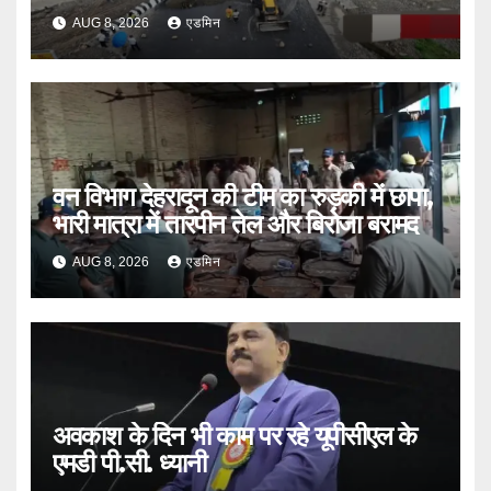
भी एक्शन
AUG 8, 2026
एडमिन
वन विभाग देहरादून की टीम का रुड़की में छापा,
भारी मात्रा में तारपीन तेल और बिरोजा बरामद
AUG 8, 2026
एडमिन
अवकाश के दिन भी काम पर रहे यूपीसीएल के
एमडी पी.सी. ध्यानी