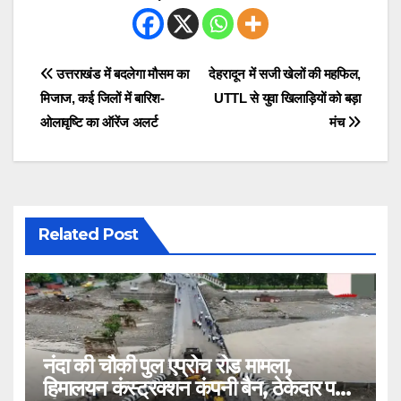
Post
उत्तराखंड में बदलेगा मौसम का
देहरादून में सजी खेलों की महफिल,
मिजाज, कई जिलों में बारिश-
UTTL से युवा खिलाड़ियों को बड़ा
navigation
ओलावृष्टि का ऑरेंज अलर्ट
मंच
Related Post
नंदा की चौकी पुल एप्रोच रोड मामला,
हिमालयन कंस्ट्रक्शन कंपनी बैन, ठेकेदार पर