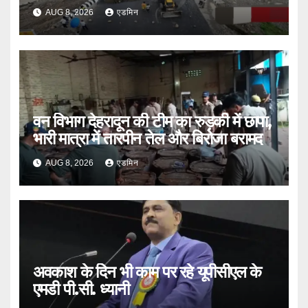
भी एक्शन
AUG 8, 2026
एडमिन
वन विभाग देहरादून की टीम का रुड़की में छापा,
भारी मात्रा में तारपीन तेल और बिरोजा बरामद
AUG 8, 2026
एडमिन
अवकाश के दिन भी काम पर रहे यूपीसीएल के
एमडी पी.सी. ध्यानी