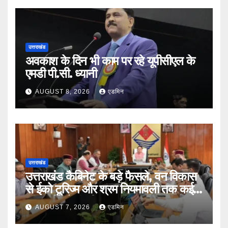
उत्तराखंड
अवकाश के दिन भी काम पर रहे यूपीसीएल के
एमडी पी.सी. ध्यानी
AUGUST 8, 2026
एडमिन
उत्तराखंड
उत्तराखंड कैबिनेट के बड़े फैसले, वन विकास
से ईको टूरिज्म और श्रम नियमावली तक कई
प्रस्तावों को मंजूरी
AUGUST 7, 2026
एडमिन