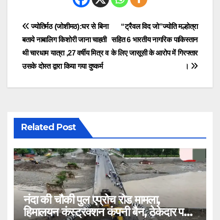
Post
ज्योतिर्मठ (जोशीमठ):घर से बिना
“ट्रैवल विद जो”ज्योति मल्होत्रा
बताये नाबालिग किशोरी जाना चाहती
सहित 6 भारतीय नागरिक पाकिस्तान
navigation
थी चारधाम यात्रा ,27 वर्षीय मित्र व
के लिए जासूसी के आरोप में गिरफ्तार
उसके दोस्त द्वारा किया गया दुष्कर्म
।
Related Post
नंदा की चौकी पुल एप्रोच रोड मामला,
हिमालयन कंस्ट्रक्शन कंपनी बैन, ठेकेदार पर