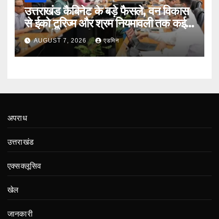
उत्तराखंड कैबिनेट के बड़े फैसले, वन विकास
से ईको टूरिज्म और श्रम नियमावली तक कई
प्रस्तावों को मंजूरी
AUGUST 7, 2026
एडमिन
अपराध
उत्तराखंड
एक्सक्लूसिव
खेल
जानकारी