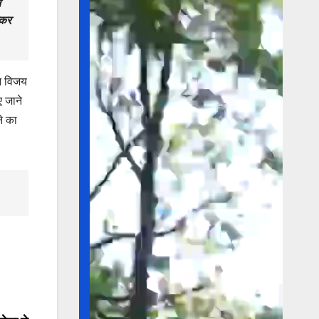
न
ेकर
ने विजय
 जाने
े का