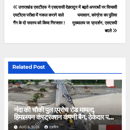
Post
उत्तराखंड एसटीएफ ने एसएससी
देहरादून में बढ़ते अपराधों पर सियासी
एमटीएस परीक्षा में नकल कराने वाले
घमासान, कांग्रेस का पुलिस
navigation
गैंग के दो सदस्य को किया गिरफ्तार !
मुख्यालय पर प्रदर्शन, एसएसपी
बदले
Related Post
नंदा की चौकी पुल एप्रोच रोड मामला,
हिमालयन कंस्ट्रक्शन कंपनी बैन, ठेकेदार पर
भी एक्शन
AUG 8, 2026
एडमिन