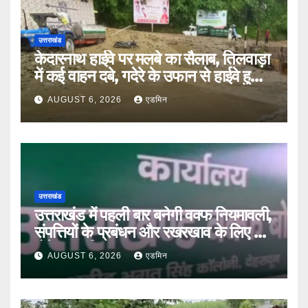
उत्तराखंड
केदारनाथ हाईवे पर मलबे का सैलाब, तिलवाड़ा
में कई वाहन दबे, गदेरे के उफान से हाईवे हुआ
बंद
AUGUST 6, 2026
एडमिन
उत्तराखंड
उत्तराखंड में पहली बार बनेगी वक्फ नियमावली,
संपत्तियों के प्रबंधन और रखरखाव के लिए तय
होंगे स्पष्ट नियम
AUGUST 6, 2026
एडमिन