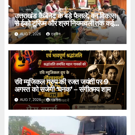
उत्तराखंड कैबिनेट के बड़े फैसले, वन विकास
से ईको टूरिज्म और श्रम नियमावली तक कई
प्रस्तावों को मंजूरी
AUG 7, 2026
एडमिन
रवि म्यूजिकल ग्रुप की रजत जयंती पर 9
अगस्त को सजेगी ‘घनक’ – संगीतमय शाम
AUG 7, 2026
एडमिन