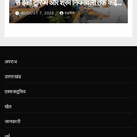
से ईको टूरिज्म और श्रम नियमावली तक कई
प्रस्तावों को मंजूरी
AUGUST 7, 2026
एडमिन
अपराध
उत्तराखंड
एक्सक्लूसिव
खेल
जानकारी
धर्म