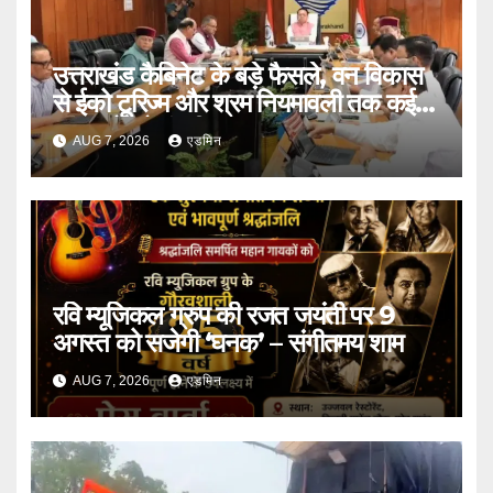
उत्तराखंड कैबिनेट के बड़े फैसले, वन विकास
से ईको टूरिज्म और श्रम नियमावली तक कई
प्रस्तावों को मंजूरी
AUG 7, 2026
एडमिन
रवि म्यूजिकल ग्रुप की रजत जयंती पर 9
अगस्त को सजेगी ‘घनक’ – संगीतमय शाम
AUG 7, 2026
एडमिन