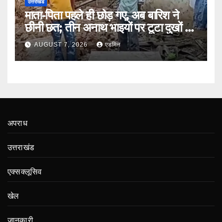
उत्तराखंड
माता-पिता पहले ही छोड़ गए, अब बारिश ने
छीनी छत; तीन अनाथ भाइयों पर टूटा दुखों का
पहाड़
AUGUST 7, 2026
एडमिन
अपराध
उत्तराखंड
एक्सक्लूसिव
खेल
जानकारी