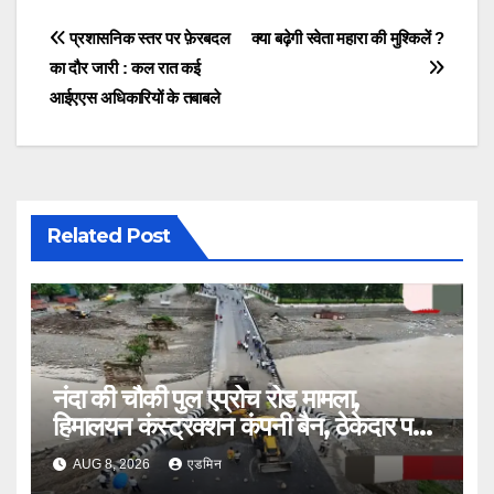
Post
प्रशासनिक स्तर पर फ़ेरबदल
क्या बढ़ेगी स्वेता महारा की मुश्किलें ?
का दौर जारी : कल रात कई
navigation
आईएएस अधिकारियों के तबाबले
Related Post
नंदा की चौकी पुल एप्रोच रोड मामला,
हिमालयन कंस्ट्रक्शन कंपनी बैन, ठेकेदार पर
भी एक्शन
AUG 8, 2026
एडमिन