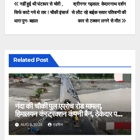
Post
नहीं हुई थी घंटाघर से चोरी ,
श्रीनगर गढ़वाल: केदारनाथ दर्शन
सिर्फ काटे गये थे तार ! चौकी इंचार्ज
से लौट रहे बाईक सवार पतिपत्नी की
navigation
धारा पुनः बहाल
कार से टक्कर लगने से मौत
Related Post
नंदा की चौकी पुल एप्रोच रोड मामला,
हिमालयन कंस्ट्रक्शन कंपनी बैन, ठेकेदार पर
भी एक्शन
AUG 8, 2026
एडमिन