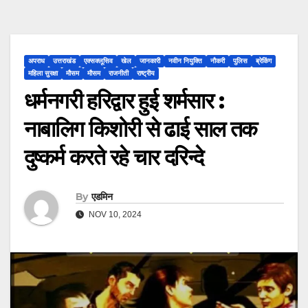
अपराध
उत्तराखंड
एक्सक्लूसिव
खेल
जानकारी
नवीन नियुक्ति
नौकरी
पुलिस
ब्रेकिंग
महिला सुरक्षा
मौसम
मौसम
राजनीती
राष्ट्रीय
धर्मनगरी हरिद्वार हुई शर्मसार :
नाबालिग किशोरी से ढाई साल तक
दुष्कर्म करते रहे चार दरिन्दे
By
एडमिन
NOV 10, 2024