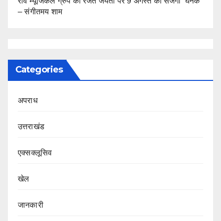
रवि म्यूजिकल ग्रुप की रजत जयंती पर 9 अगस्त को सजेगी ‘घनक’
– संगीतमय शाम
Categories
अपराध
उत्तराखंड
एक्सक्लूसिव
खेल
जानकारी