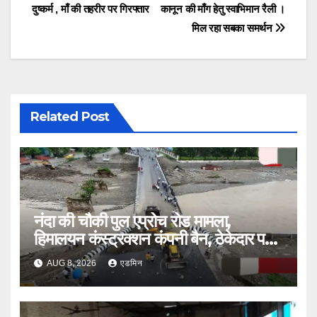
navigation
दुष्कर्म , माँ की तहरीर पर गिरफ्तार
कानून की माँग हेतु स्वाभिमान रैली ।
मिल रहा सबका समर्थन
Related Post
नंदा की चौकी पुल एप्रोच रोड मामला,
हिमालयन कंस्ट्रक्शन कंपनी बैन, ठेकेदार पर
भी एक्शन
AUG 8, 2026
एडमिन